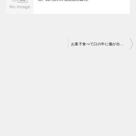
投
お菓子食べて口の中に傷が出来た、からの3日で復活。口内炎の即効治療に成功。
稿
ナ
ビ
ゲ
ー
シ
ョ
ン