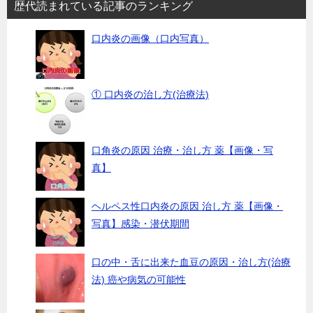
歴代読まれている記事のランキング
口内炎の画像（口内写真）
① 口内炎の治し方(治療法)
口角炎の原因 治療・治し方 薬【画像・写
真】
ヘルペス性口内炎の原因 治し方 薬【画像・
写真】感染・潜伏期間
口の中・舌に出来た血豆の原因・治し方(治療
法) 癌や病気の可能性