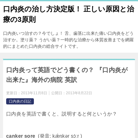
口内炎の治し方決定版！ 正しい原因と治
療の3原則
口内炎いつ治すの？今でしょ！ 舌、歯茎に出来た痛い口内炎をどう
治すか。塗り薬？ うがい薬？一時的な治療から体質改善までを網羅
的にまとめた口内炎の総合サイトです。
口内炎って英語でどう書くの？ 『口内炎が
出来た』海外の病院 英訳
更新日：
2013年11月8日
公開日：
2013年8月22日
口内炎の日記
口内炎を英語で書くと、説明すると何というか？
canker sore
(発音: kǽŋkər sɔ́ːr )