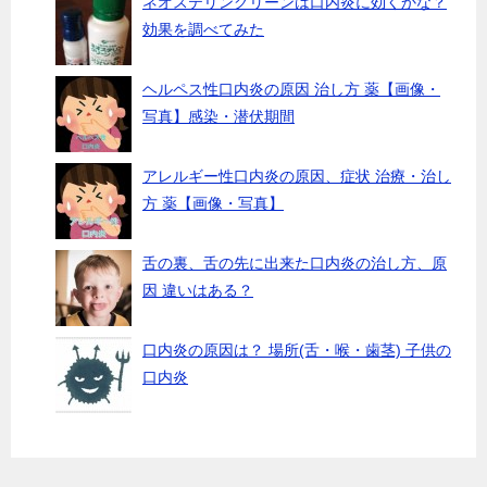
ネオステリングリーンは口内炎に効くかな？
効果を調べてみた
ヘルペス性口内炎の原因 治し方 薬【画像・
写真】感染・潜伏期間
アレルギー性口内炎の原因、症状 治療・治し
方 薬【画像・写真】
舌の裏、舌の先に出来た口内炎の治し方、原
因 違いはある？
口内炎の原因は？ 場所(舌・喉・歯茎) 子供の
口内炎