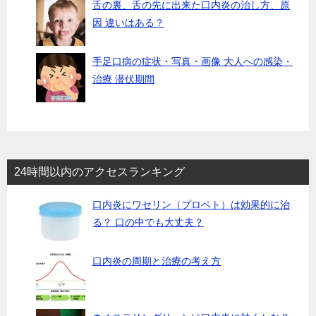
舌の裏、舌の先に出来た口内炎の治し方、原
因 違いはある？
手足口病の症状・写真・画像 大人への感染・
治療 潜伏期間
24時間以内のアクセスランキング
口内炎にワセリン（プロペト）は効果的に治
る？ 口の中でも大丈夫？
口内炎の周期と治療の考え方