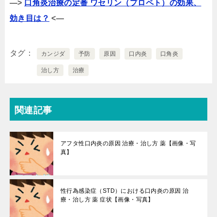
—>
口角炎治療の定番 ワセリン（プロペト）の効果、
効き目は？
<—
タグ
カンジダ
予防
原因
口内炎
口角炎
治し方
治療
関連記事
アフタ性口内炎の原因 治療・治し方 薬【画像・写
真】
性行為感染症（STD）における口内炎の原因 治
療・治し方 薬 症状【画像・写真】