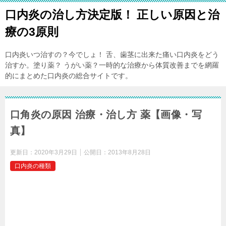
口内炎の治し方決定版！ 正しい原因と治
療の3原則
口内炎いつ治すの？今でしょ！ 舌、歯茎に出来た痛い口内炎をどう
治すか。塗り薬？ うがい薬？一時的な治療から体質改善までを網羅
的にまとめた口内炎の総合サイトです。
口角炎の原因 治療・治し方 薬【画像・写
真】
更新日：
2020年3月29日
公開日：
2013年8月28日
口内炎の種類