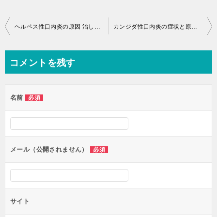
投
ヘルペス性口内炎の原因 治し方 薬【画像・写真】感染・潜伏期間
カンジダ性口内炎の症状と原因 治し方 薬【画像・写真】感染する？うつる？
稿
ナ
コメントを残す
ビ
ゲ
名前
必須
ー
シ
ョ
ン
メール（公開されません）
必須
サイト