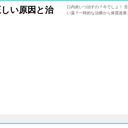
口内炎いつ治すの？今でしょ！ 
正しい原因と治
い薬？一時的な治療から体質改善