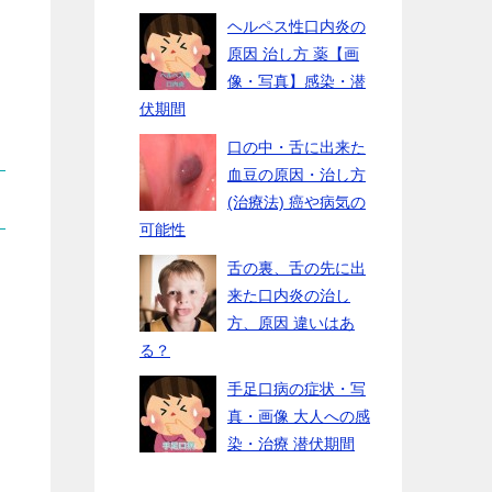
ヘルペス性口内炎の
原因 治し方 薬【画
像・写真】感染・潜
伏期間
口の中・舌に出来た
血豆の原因・治し方
(治療法) 癌や病気の
可能性
舌の裏、舌の先に出
来た口内炎の治し
方、原因 違いはあ
る？
手足口病の症状・写
真・画像 大人への感
染・治療 潜伏期間