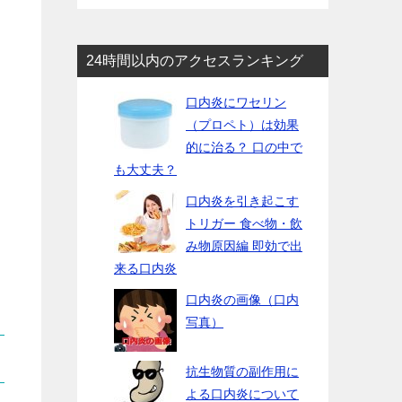
24時間以内のアクセスランキング
口内炎にワセリン
（プロペト）は効果
的に治る？ 口の中で
も大丈夫？
口内炎を引き起こす
トリガー 食べ物・飲
み物原因編 即効で出
来る口内炎
口内炎の画像（口内
写真）
抗生物質の副作用に
よる口内炎について