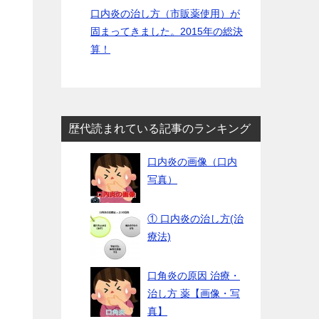
口内炎の治し方（市販薬使用）が
固まってきました。2015年の総決
算！
歴代読まれている記事のランキング
口内炎の画像（口内
写真）
① 口内炎の治し方(治
療法)
口角炎の原因 治療・
治し方 薬【画像・写
真】